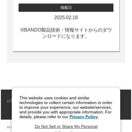
掲載日
2025.02.18
※BANDO製品技術・情報サイトからのダウ
ンロードになります。
This website uses cookies and similar
プライバシーポリシー
お問い合わせ
technologies to collect certain information in order
to improve your experience, our website/services,
サイトご利用について
and provide you with appropriate information. For
details, please refer to our
Privacy Policy
.
Do Not Sell or Share My Personal
All contents copyright (c) 2006-2017 BANDO CHEMICAL INDUSTRIES, LTD