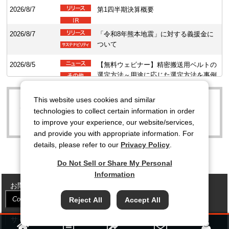
2026/8/7
第1四半期決算概要
2026/8/7
「令和8年熊本地震」に対する義援金に
ついて
2026/8/5
【無料ウェビナー】精密搬送用ベルトの
選定方法～用途に応じた選定方法を事例
とともに紹介します！～
This website uses cookies and similar
2026/8/3
バンドー化学、関係会社、その役職員の名を騙った
自己株式の取得状況に関するお知らせ
technologies to collect certain information in order
詐欺行為にご注意ください
to improve your experience, our website/services,
2026/7/21
®
ダイヤモンド固定砥粒パッド「TOPX
and provide you with appropriate information. For
D9」を販売開始
details, please refer to our
Privacy Policy
.
Do Not Sell or Share My Personal
Information
お問い合わせ
サイトマップ
プライバシーポリシー
Cookie Settings
Reject All
Accept All
クッキーポリシー
ソーシャルメディアポリシー
サイトのご利用について